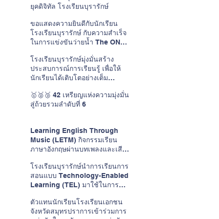
ยุคดิจิทัล โรงเรียนบุรารักษ์
ขอแสดงความยินดีกับนักเรียน
โรงเรียนบุรารักษ์ กับความสำเร็จ
ในการแข่งขันว่ายน้ำ The ONE
CUP #15
โรงเรียนบุรารักษ์มุ่งมั่นสร้าง
ประสบการณ์การเรียนรู้ เพื่อให้
นักเรียนได้เติบโตอย่างเต็ม
ศักยภาพในแบบของตนเอง
🥇🥈🥉 42 เหรียญแห่งความมุ่งมั่น
สู่ถ้วยรวมลำดับที่ 6
Learning English Through
Music (LETM) กิจกรรมเรียน
ภาษาอังกฤษผ่านบทเพลงและเสียง
ดนตรี
โรงเรียนบุรารักษ์นำการเรียนการ
สอนแบบ Technology-Enabled
Learning (TEL) มาใช้ในการ
พัฒนาการเรียนการสอนวิชาภาษา
ตัวแทนนักเรียนโรงเรียนเอกชน
อังกฤษ
จังหวัดสมุทรปราการเข้าร่วมการ