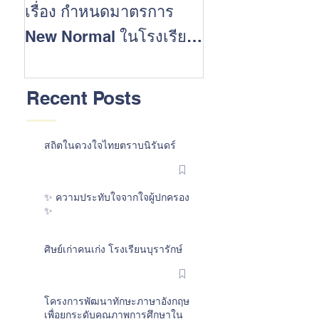
เรื่อง กำหนดมาตรการ
นักเรียนที่ประส
New Normal ในโรงเรียน
สำเร็จในการสอบ 
ต้อนรับเปิดปีการศึกษา
การศึกษา 2562
2563
Recent Posts
สถิตในดวงใจไทยตราบนิรันดร์
✨ ความประทับใจจากใจผู้ปกครอง
✨
ศิษย์เก่าคนเก่ง โรงเรียนบุรารักษ์
โครงการพัฒนาทักษะภาษาอังกฤษ
เพื่อยกระดับคุณภาพการศึกษาใน