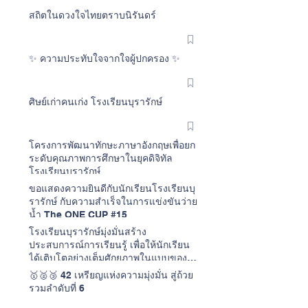
สถิตในดวงใจไทยตราบนิรันดร์
✨ ความประทับใจจากใจผู้ปกครอง ✨
ศิษย์เก่าคนเก่ง โรงเรียนบุรารักษ์
โครงการพัฒนาทักษะภาษาอังกฤษเพื่อยก
ระดับคุณภาพการศึกษาในยุคดิจิทัล
โรงเรียนบุรารักษ์
ขอแสดงความยินดีกับนักเรียนโรงเรียนบุ
รารักษ์ กับความสำเร็จในการแข่งขันว่าย
น้ำ The ONE CUP #15
โรงเรียนบุรารักษ์มุ่งมั่นสร้าง
ประสบการณ์การเรียนรู้ เพื่อให้นักเรียน
ได้เติบโตอย่างเต็มศักยภาพในแบบของ
ตนเอง
🥇🥈🥉 42 เหรียญแห่งความมุ่งมั่น สู่ถ้วย
รวมลำดับที่ 6