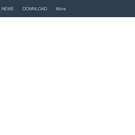
& NEWS
DOWNLOAD
More