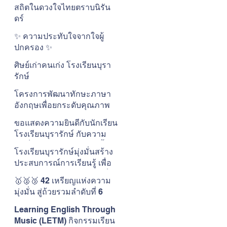
สถิตในดวงใจไทยตราบนิรัน
ดร์
✨ ความประทับใจจากใจผู้
ปกครอง ✨
ศิษย์เก่าคนเก่ง โรงเรียนบุรา
รักษ์
โครงการพัฒนาทักษะภาษา
อังกฤษเพื่อยกระดับคุณภาพ
การศึกษาในยุคดิจิทัล
ขอแสดงความยินดีกับนักเรียน
โรงเรียนบุรารักษ์
โรงเรียนบุรารักษ์ กับความ
สำเร็จในการแข่งขันว่ายน้ำ
โรงเรียนบุรารักษ์มุ่งมั่นสร้าง
The ONE CUP #15
ประสบการณ์การเรียนรู้ เพื่อ
ให้นักเรียนได้เติบโตอย่างเต็ม
🥇🥈🥉 42 เหรียญแห่งความ
ศักยภาพในแบบของตนเอง
มุ่งมั่น สู่ถ้วยรวมลำดับที่ 6
Learning English Through
Music (LETM) กิจกรรมเรียน