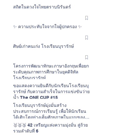
สถิตในดวงใจไทยตราบนิรันดร์
✨ ความประทับใจจากใจผู้ปกครอง ✨
ศิษย์เก่าคนเก่ง โรงเรียนบุรารักษ์
โครงการพัฒนาทักษะภาษาอังกฤษเพื่อยก
ระดับคุณภาพการศึกษาในยุคดิจิทัล
โรงเรียนบุรารักษ์
ขอแสดงความยินดีกับนักเรียนโรงเรียนบุ
รารักษ์ กับความสำเร็จในการแข่งขันว่าย
น้ำ The ONE CUP #15
โรงเรียนบุรารักษ์มุ่งมั่นสร้าง
ประสบการณ์การเรียนรู้ เพื่อให้นักเรียน
ได้เติบโตอย่างเต็มศักยภาพในแบบของ
ตนเอง
🥇🥈🥉 42 เหรียญแห่งความมุ่งมั่น สู่ถ้วย
รวมลำดับที่ 6