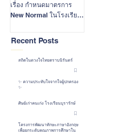
เรื่อง กำหนดมาตรการ
นักเรียนที่ประส
New Normal ในโรงเรียน
สำเร็จในการสอบ 
ต้อนรับเปิดปีการศึกษา
การศึกษา 2562
2563
Recent Posts
สถิตในดวงใจไทยตราบนิรันดร์
✨ ความประทับใจจากใจผู้ปกครอง
✨
ศิษย์เก่าคนเก่ง โรงเรียนบุรารักษ์
โครงการพัฒนาทักษะภาษาอังกฤษ
เพื่อยกระดับคุณภาพการศึกษาใน