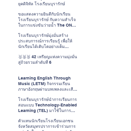
ยุคดิจิทัล โรงเรียนบุรารักษ์
ขอแสดงความยินดีกับนักเรียน
โรงเรียนบุรารักษ์ กับความสำเร็จ
ในการแข่งขันว่ายน้ำ The ONE
CUP #15
โรงเรียนบุรารักษ์มุ่งมั่นสร้าง
ประสบการณ์การเรียนรู้ เพื่อให้
นักเรียนได้เติบโตอย่างเต็ม
ศักยภาพในแบบของตนเอง
🥇🥈🥉 42 เหรียญแห่งความมุ่งมั่น
สู่ถ้วยรวมลำดับที่ 6
Learning English Through
Music (LETM) กิจกรรมเรียน
ภาษาอังกฤษผ่านบทเพลงและเสียง
ดนตรี
โรงเรียนบุรารักษ์นำการเรียนการ
สอนแบบ Technology-Enabled
Learning (TEL) มาใช้ในการ
พัฒนาการเรียนการสอนวิชาภาษา
ตัวแทนนักเรียนโรงเรียนเอกชน
อังกฤษ
จังหวัดสมุทรปราการเข้าร่วมการ