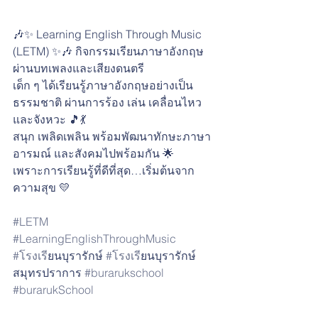
🎶✨ Learning English Through Music 
(LETM) ✨🎶 กิจกรรมเรียนภาษาอังกฤษ
ผ่านบทเพลงและเสียงดนตรี
เด็ก ๆ ได้เรียนรู้ภาษาอังกฤษอย่างเป็น
ธรรมชาติ ผ่านการร้อง เล่น เคลื่อนไหว 
และจังหวะ 🎵💃
สนุก เพลิดเพลิน พร้อมพัฒนาทักษะภาษา 
อารมณ์ และสังคมไปพร้อมกัน 🌟
เพราะการเรียนรู้ที่ดีที่สุด…เริ่มต้นจาก
ความสุข 💛
#LETM
#LearningEnglishThroughMusic
#โรงเร
ียนบุรารักษ์ 
#โรงเร
ียนบุรารักษ์
สมุทรปราการ 
#burarukschool
#burarukSchool