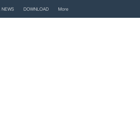
& NEWS
DOWNLOAD
More