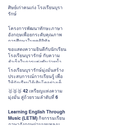
ศิษย์เก่าคนเก่ง โรงเรียนบุรา
รักษ์
โครงการพัฒนาทักษะภาษา
อังกฤษเพื่อยกระดับคุณภาพ
การศึกษาในยุคดิจิทัล
โรงเรียนบุรารักษ์
ขอแสดงความยินดีกับนักเรียน
โรงเรียนบุรารักษ์ กับความ
สำเร็จในการแข่งขันว่ายน้ำ
The ONE CUP #15
โรงเรียนบุรารักษ์มุ่งมั่นสร้าง
ประสบการณ์การเรียนรู้ เพื่อ
ให้นักเรียนได้เติบโตอย่างเต็ม
ศักยภาพในแบบของตนเอง
🥇🥈🥉 42 เหรียญแห่งความ
มุ่งมั่น สู่ถ้วยรวมลำดับที่ 6
Learning English Through
Music (LETM) กิจกรรมเรียน
ภาษาอังกฤษผ่านบทเพลงและ