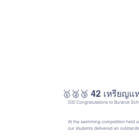
🥇🥈🥉 42 เหรียญแห่ง
🏊‍♂️✨ Congratulations to Buraruk Sc
At the swimming competition held a
our students delivered an outstand