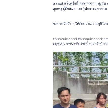
ความสำเร็จครั้งนี้เกิดจากความมุ่งม
คุณครู ผู้ฝึกสอน และผู้ปกครองทุกท่าน
ขอปรบมือดัง ๆ ให้กับความภาคภูมิใจ
#burarukschool
#burarukschoolsam
สมุทรปราการ 
#ท
ีมว่ายน้ำบุรารักษ์ 
#ค