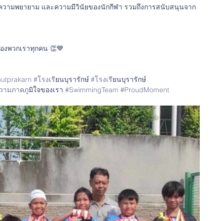
ั่น ความพยายาม และความมีวินัยของนักกีฬา รวมถึงการสนับสนุนจาก
ของพวกเราทุกคน 👏💙
utprakarn
#โรงเร
ียนบุรารักษ์ 
#โรงเร
ียนบุรารักษ์
วามภาคภ
ูมิใจของเรา 
#SwimmingTeam
#ProudMoment