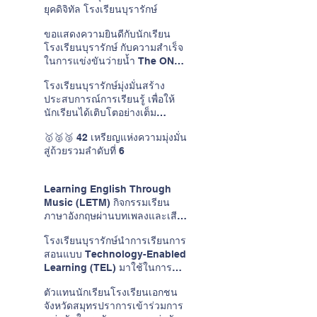
ยุคดิจิทัล โรงเรียนบุรารักษ์
ขอแสดงความยินดีกับนักเรียน
โรงเรียนบุรารักษ์ กับความสำเร็จ
ในการแข่งขันว่ายน้ำ The ONE
CUP #15
โรงเรียนบุรารักษ์มุ่งมั่นสร้าง
ประสบการณ์การเรียนรู้ เพื่อให้
นักเรียนได้เติบโตอย่างเต็ม
ศักยภาพในแบบของตนเอง
🥇🥈🥉 42 เหรียญแห่งความมุ่งมั่น
สู่ถ้วยรวมลำดับที่ 6
Learning English Through
Music (LETM) กิจกรรมเรียน
ภาษาอังกฤษผ่านบทเพลงและเสียง
ดนตรี
โรงเรียนบุรารักษ์นำการเรียนการ
สอนแบบ Technology-Enabled
Learning (TEL) มาใช้ในการ
พัฒนาการเรียนการสอนวิชาภาษา
ตัวแทนนักเรียนโรงเรียนเอกชน
อังกฤษ
จังหวัดสมุทรปราการเข้าร่วมการ