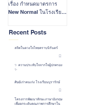
เรื่อง กำหนดมาตรการ
นักเรียนที่ประส
New Normal ในโรงเรียน
สำเร็จในการสอบ 
ต้อนรับเปิดปีการศึกษา
การศึกษา 2562
2563
Recent Posts
สถิตในดวงใจไทยตราบนิรันดร์
✨ ความประทับใจจากใจผู้ปกครอง
✨
ศิษย์เก่าคนเก่ง โรงเรียนบุรารักษ์
โครงการพัฒนาทักษะภาษาอังกฤษ
เพื่อยกระดับคุณภาพการศึกษาใน