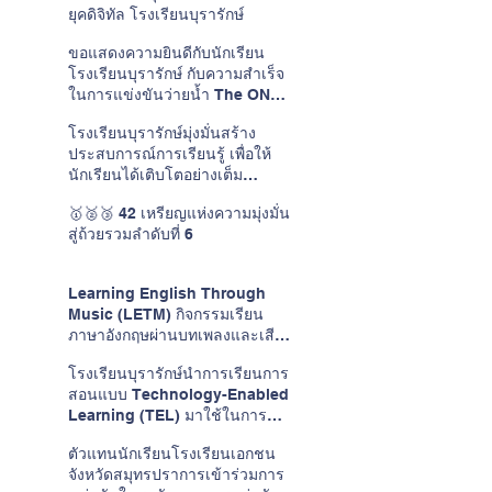
ยุคดิจิทัล โรงเรียนบุรารักษ์
ขอแสดงความยินดีกับนักเรียน
โรงเรียนบุรารักษ์ กับความสำเร็จ
ในการแข่งขันว่ายน้ำ The ONE
CUP #15
โรงเรียนบุรารักษ์มุ่งมั่นสร้าง
ประสบการณ์การเรียนรู้ เพื่อให้
นักเรียนได้เติบโตอย่างเต็ม
ศักยภาพในแบบของตนเอง
🥇🥈🥉 42 เหรียญแห่งความมุ่งมั่น
สู่ถ้วยรวมลำดับที่ 6
Learning English Through
Music (LETM) กิจกรรมเรียน
ภาษาอังกฤษผ่านบทเพลงและเสียง
ดนตรี
โรงเรียนบุรารักษ์นำการเรียนการ
สอนแบบ Technology-Enabled
Learning (TEL) มาใช้ในการ
พัฒนาการเรียนการสอนวิชาภาษา
ตัวแทนนักเรียนโรงเรียนเอกชน
อังกฤษ
จังหวัดสมุทรปราการเข้าร่วมการ