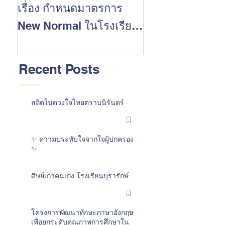
เรื่อง กำหนดมาตรการ
นักเรียนที่ประส
New Normal ในโรงเรียน
สำเร็จในการสอบ 
ต้อนรับเปิดปีการศึกษา
การศึกษา 2562
2563
Recent Posts
สถิตในดวงใจไทยตราบนิรันดร์
✨ ความประทับใจจากใจผู้ปกครอง
✨
ศิษย์เก่าคนเก่ง โรงเรียนบุรารักษ์
โครงการพัฒนาทักษะภาษาอังกฤษ
เพื่อยกระดับคุณภาพการศึกษาใน