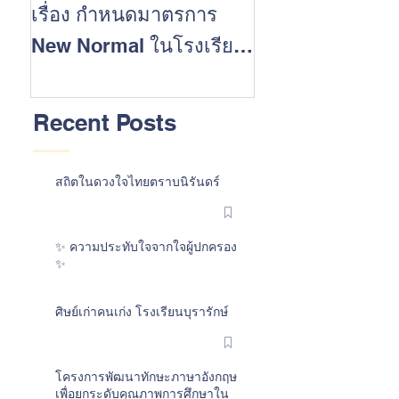
เรื่อง กำหนดมาตรการ
นักเรียนที่ประส
New Normal ในโรงเรียน
สำเร็จในการสอบ 
ต้อนรับเปิดปีการศึกษา
การศึกษา 2562
2563
Recent Posts
สถิตในดวงใจไทยตราบนิรันดร์
✨ ความประทับใจจากใจผู้ปกครอง
✨
ศิษย์เก่าคนเก่ง โรงเรียนบุรารักษ์
โครงการพัฒนาทักษะภาษาอังกฤษ
เพื่อยกระดับคุณภาพการศึกษาใน