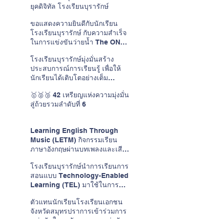
ยุคดิจิทัล โรงเรียนบุรารักษ์
ขอแสดงความยินดีกับนักเรียน
โรงเรียนบุรารักษ์ กับความสำเร็จ
ในการแข่งขันว่ายน้ำ The ONE
CUP #15
โรงเรียนบุรารักษ์มุ่งมั่นสร้าง
ประสบการณ์การเรียนรู้ เพื่อให้
นักเรียนได้เติบโตอย่างเต็ม
ศักยภาพในแบบของตนเอง
🥇🥈🥉 42 เหรียญแห่งความมุ่งมั่น
สู่ถ้วยรวมลำดับที่ 6
Learning English Through
Music (LETM) กิจกรรมเรียน
ภาษาอังกฤษผ่านบทเพลงและเสียง
ดนตรี
โรงเรียนบุรารักษ์นำการเรียนการ
สอนแบบ Technology-Enabled
Learning (TEL) มาใช้ในการ
พัฒนาการเรียนการสอนวิชาภาษา
ตัวแทนนักเรียนโรงเรียนเอกชน
อังกฤษ
จังหวัดสมุทรปราการเข้าร่วมการ