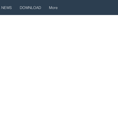
& NEWS
DOWNLOAD
More