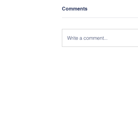
Comments
Write a comment...
© Copyright 2017 by Buraruk Schoo