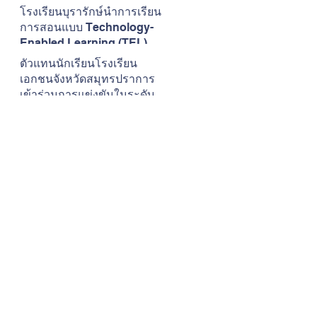
เสียงดนตรี
โรงเรียนบุรารักษ์นำการเรียน
การสอนแบบ Technology-
Enabled Learning (TEL) มา
ใช้ในการพัฒนาการเรียนการ
ตัวแทนนักเรียนโรงเรียน
สอนวิชาภาษาอังกฤษ
เอกชนจังหวัดสมุทรปราการ
เข้าร่วมการแข่งขันในระดับ
ภาคการแข่งขันทักษะ
วิชาการและการประกวดสิ่ง
ประดิษฐ์
Address
รียนบุรารักษ์
53/2 ซ.กันตะบุตร ถ.สุขุมวิท
งบางเมืองใหม่ เขตเมือง จ.สมุทรปราการ
10270
BTS: รถไฟฟ้าสถานีโรงเรียนนายเรือ E 18