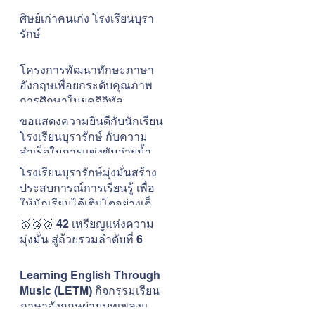
ศิษย์เก่าคนเก่ง โรงเรียนบุรา
รักษ์
โครงการพัฒนาทักษะภาษา
อังกฤษเพื่อยกระดับคุณภาพ
การศึกษาในยุคดิจิทัล
โรงเรียนบุรารักษ์
ขอแสดงความยินดีกับนักเรียน
โรงเรียนบุรารักษ์ กับความ
สำเร็จในการแข่งขันว่ายน้ำ
The ONE CUP #15
โรงเรียนบุรารักษ์มุ่งมั่นสร้าง
ประสบการณ์การเรียนรู้ เพื่อ
ให้นักเรียนได้เติบโตอย่างเต็ม
ศักยภาพในแบบของตนเอง
🥇🥈🥉 42 เหรียญแห่งความ
มุ่งมั่น สู่ถ้วยรวมลำดับที่ 6
Learning English Through
Music (LETM) กิจกรรมเรียน
ภาษาอังกฤษผ่านบทเพลงและ