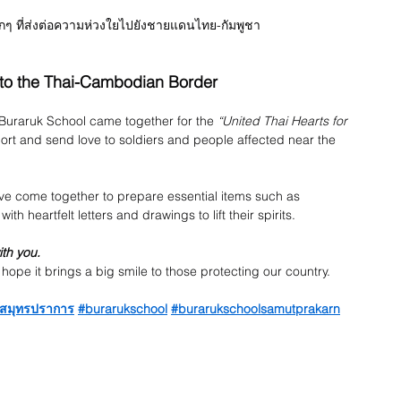
ล็กๆ ที่ส่งต่อความห่วงใยไปยังชายแดนไทย-กัมพูชา
to the Thai-Cambodian Border
 Buraruk School came together for the 
“United Thai Hearts for 
ort and send love to soldiers and people affected near the 
ve come together to prepare essential items such as 
h heartfelt letters and drawings to lift their spirits.
ith you.
 hope it brings a big smile to those protecting our country.
ษ์สมุทรปราการ
#burarukschool
#burarukschoolsamutprakarn