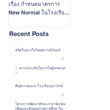
เรื่อง กำหนดมาตรการ
นักเรียนที่ประส
New Normal ในโรงเรียน
สำเร็จในการสอบ 
ต้อนรับเปิดปีการศึกษา
การศึกษา 2562
2563
Recent Posts
สถิตในดวงใจไทยตราบนิรันดร์
✨ ความประทับใจจากใจผู้ปกครอง
✨
ศิษย์เก่าคนเก่ง โรงเรียนบุรารักษ์
โครงการพัฒนาทักษะภาษาอังกฤษ
เพื่อยกระดับคุณภาพการศึกษาใน