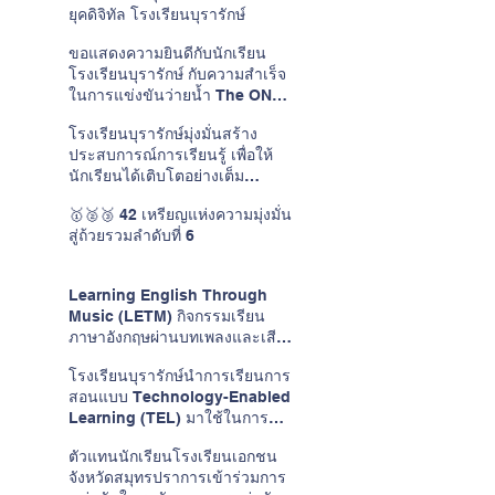
ยุคดิจิทัล โรงเรียนบุรารักษ์
ขอแสดงความยินดีกับนักเรียน
โรงเรียนบุรารักษ์ กับความสำเร็จ
ในการแข่งขันว่ายน้ำ The ONE
CUP #15
โรงเรียนบุรารักษ์มุ่งมั่นสร้าง
ประสบการณ์การเรียนรู้ เพื่อให้
นักเรียนได้เติบโตอย่างเต็ม
ศักยภาพในแบบของตนเอง
🥇🥈🥉 42 เหรียญแห่งความมุ่งมั่น
สู่ถ้วยรวมลำดับที่ 6
Learning English Through
Music (LETM) กิจกรรมเรียน
ภาษาอังกฤษผ่านบทเพลงและเสียง
ดนตรี
โรงเรียนบุรารักษ์นำการเรียนการ
สอนแบบ Technology-Enabled
Learning (TEL) มาใช้ในการ
พัฒนาการเรียนการสอนวิชาภาษา
ตัวแทนนักเรียนโรงเรียนเอกชน
อังกฤษ
จังหวัดสมุทรปราการเข้าร่วมการ