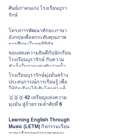
ศิษย์เก่าคนเก่ง โรงเรียนบุรา
รักษ์
โครงการพัฒนาทักษะภาษา
อังกฤษเพื่อยกระดับคุณภาพ
การศึกษาในยุคดิจิทัล
โรงเรียนบุรารักษ์
ขอแสดงความยินดีกับนักเรียน
โรงเรียนบุรารักษ์ กับความ
สำเร็จในการแข่งขันว่ายน้ำ
The ONE CUP #15
โรงเรียนบุรารักษ์มุ่งมั่นสร้าง
ประสบการณ์การเรียนรู้ เพื่อ
ให้นักเรียนได้เติบโตอย่างเต็ม
ศักยภาพในแบบของตนเอง
🥇🥈🥉 42 เหรียญแห่งความ
มุ่งมั่น สู่ถ้วยรวมลำดับที่ 6
Learning English Through
Music (LETM) กิจกรรมเรียน
ภาษาอังกฤษผ่านบทเพลงและ