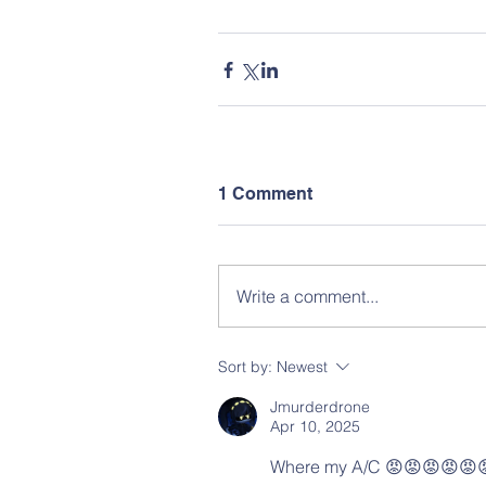
1 Comment
Write a comment...
Sort by:
Newest
Jmurderdrone
Apr 10, 2025
Where my A/C 😡😡😡😡😡