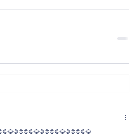
😡😡😡😡😠😡😡😡😡😡😡😡😡😡😡😡😡😡