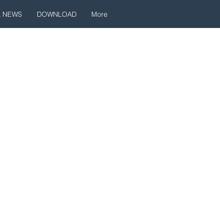
& NEWS
DOWNLOAD
More