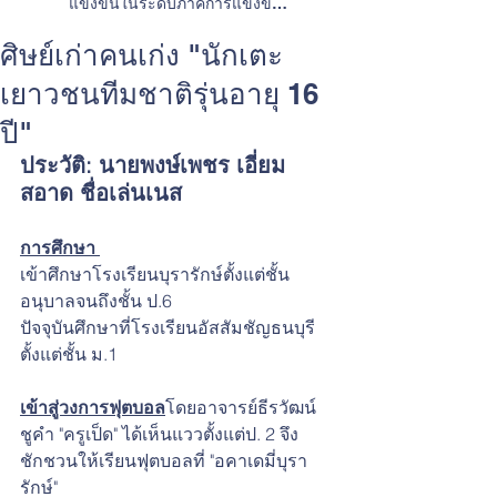
แข่งขันในระดับภาคการแข่งขัน
ทักษะวิชาการและการประกวดสิ่ง
ประดิษฐ์
ศิษย์เก่าคนเก่ง "นักเตะ
เยาวชนทีมชาติรุ่นอายุ 16
ปี"
ประวัติ: นายพงษ์เพชร เอี่ยม
สอาด ชื่อเล่นเนส
การศึกษา 
เข้าศึกษาโรงเรียนบุรารักษ์ตั้งแต่ชั้น
อนุบาลจนถึงชั้น ป.6
ปัจจุบันศึกษาที่โรงเรียนอัสสัมชัญธนบุรี
ตั้งแต่ชั้น ม.1 
เข้าสู่วงการฟุตบอล
โดยอาจารย์ธีรวัฒน์ 
ชูคำ "ครูเป็ด" ได้เห็นแววตั้งแต่ป. 2 จึง
ชักชวนให้เรียนฟุตบอลที่ "อคาเดมี่บุรา
รักษ์"