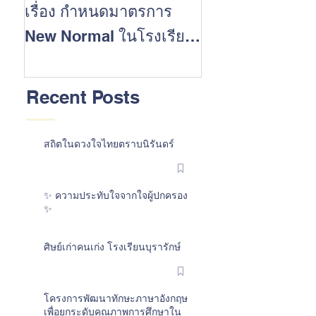
เรื่อง กำหนดมาตรการ
นักเรียนที่ประส
New Normal ในโรงเรียน
สำเร็จในการสอบ 
ต้อนรับเปิดปีการศึกษา
การศึกษา 2562
2563
Recent Posts
สถิตในดวงใจไทยตราบนิรันดร์
✨ ความประทับใจจากใจผู้ปกครอง
✨
ศิษย์เก่าคนเก่ง โรงเรียนบุรารักษ์
โครงการพัฒนาทักษะภาษาอังกฤษ
เพื่อยกระดับคุณภาพการศึกษาใน