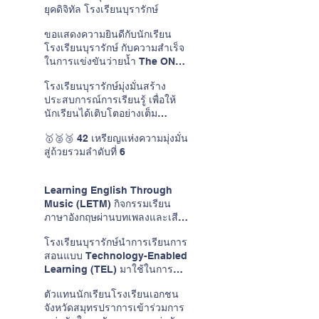
ยุคดิจิทัล โรงเรียนบุรารักษ์
ขอแสดงความยินดีกับนักเรียน
โรงเรียนบุรารักษ์ กับความสำเร็จ
ในการแข่งขันว่ายน้ำ The ONE
CUP #15
โรงเรียนบุรารักษ์มุ่งมั่นสร้าง
ประสบการณ์การเรียนรู้ เพื่อให้
นักเรียนได้เติบโตอย่างเต็ม
ศักยภาพในแบบของตนเอง
🥇🥈🥉 42 เหรียญแห่งความมุ่งมั่น
สู่ถ้วยรวมลำดับที่ 6
Learning English Through
Music (LETM) กิจกรรมเรียน
ภาษาอังกฤษผ่านบทเพลงและเสียง
ดนตรี
โรงเรียนบุรารักษ์นำการเรียนการ
สอนแบบ Technology-Enabled
Learning (TEL) มาใช้ในการ
พัฒนาการเรียนการสอนวิชาภาษา
ตัวแทนนักเรียนโรงเรียนเอกชน
อังกฤษ
จังหวัดสมุทรปราการเข้าร่วมการ