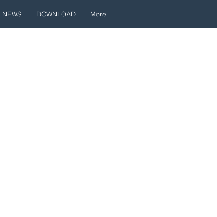
& NEWS
DOWNLOAD
More