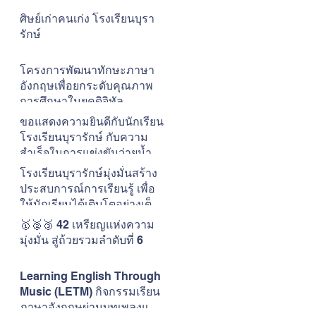
ศิษย์เก่าคนเก่ง โรงเรียนบุรา
รักษ์
โครงการพัฒนาทักษะภาษา
อังกฤษเพื่อยกระดับคุณภาพ
การศึกษาในยุคดิจิทัล
โรงเรียนบุรารักษ์
ขอแสดงความยินดีกับนักเรียน
โรงเรียนบุรารักษ์ กับความ
สำเร็จในการแข่งขันว่ายน้ำ
The ONE CUP #15
โรงเรียนบุรารักษ์มุ่งมั่นสร้าง
ประสบการณ์การเรียนรู้ เพื่อ
ให้นักเรียนได้เติบโตอย่างเต็ม
ศักยภาพในแบบของตนเอง
🥇🥈🥉 42 เหรียญแห่งความ
มุ่งมั่น สู่ถ้วยรวมลำดับที่ 6
Learning English Through
Music (LETM) กิจกรรมเรียน
ภาษาอังกฤษผ่านบทเพลงและ