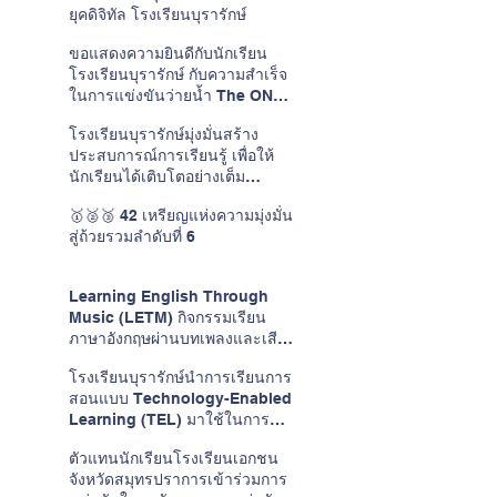
ยุคดิจิทัล โรงเรียนบุรารักษ์
ขอแสดงความยินดีกับนักเรียน
โรงเรียนบุรารักษ์ กับความสำเร็จ
ในการแข่งขันว่ายน้ำ The ONE
CUP #15
โรงเรียนบุรารักษ์มุ่งมั่นสร้าง
ประสบการณ์การเรียนรู้ เพื่อให้
นักเรียนได้เติบโตอย่างเต็ม
ศักยภาพในแบบของตนเอง
🥇🥈🥉 42 เหรียญแห่งความมุ่งมั่น
สู่ถ้วยรวมลำดับที่ 6
Learning English Through
Music (LETM) กิจกรรมเรียน
ภาษาอังกฤษผ่านบทเพลงและเสียง
ดนตรี
โรงเรียนบุรารักษ์นำการเรียนการ
สอนแบบ Technology-Enabled
Learning (TEL) มาใช้ในการ
พัฒนาการเรียนการสอนวิชาภาษา
ตัวแทนนักเรียนโรงเรียนเอกชน
อังกฤษ
จังหวัดสมุทรปราการเข้าร่วมการ