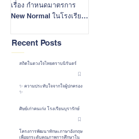
เรื่อง กำหนดมาตรการ
นักเรียนที่ประส
New Normal ในโรงเรียน
สำเร็จในการสอบ 
ต้อนรับเปิดปีการศึกษา
การศึกษา 2562
2563
Recent Posts
สถิตในดวงใจไทยตราบนิรันดร์
✨ ความประทับใจจากใจผู้ปกครอง
✨
ศิษย์เก่าคนเก่ง โรงเรียนบุรารักษ์
โครงการพัฒนาทักษะภาษาอังกฤษ
เพื่อยกระดับคุณภาพการศึกษาใน