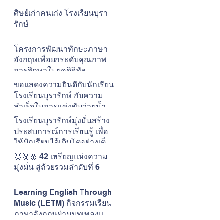
ศิษย์เก่าคนเก่ง โรงเรียนบุรา
รักษ์
โครงการพัฒนาทักษะภาษา
อังกฤษเพื่อยกระดับคุณภาพ
การศึกษาในยุคดิจิทัล
โรงเรียนบุรารักษ์
ขอแสดงความยินดีกับนักเรียน
โรงเรียนบุรารักษ์ กับความ
สำเร็จในการแข่งขันว่ายน้ำ
The ONE CUP #15
โรงเรียนบุรารักษ์มุ่งมั่นสร้าง
ประสบการณ์การเรียนรู้ เพื่อ
ให้นักเรียนได้เติบโตอย่างเต็ม
ศักยภาพในแบบของตนเอง
🥇🥈🥉 42 เหรียญแห่งความ
มุ่งมั่น สู่ถ้วยรวมลำดับที่ 6
Learning English Through
Music (LETM) กิจกรรมเรียน
ภาษาอังกฤษผ่านบทเพลงและ