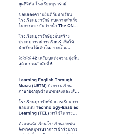
ยุคดิจิทัล โรงเรียนบุรารักษ์
ขอแสดงความยินดีกับนักเรียน
โรงเรียนบุรารักษ์ กับความสำเร็จ
ในการแข่งขันว่ายน้ำ The ONE
CUP #15
โรงเรียนบุรารักษ์มุ่งมั่นสร้าง
ประสบการณ์การเรียนรู้ เพื่อให้
นักเรียนได้เติบโตอย่างเต็ม
ศักยภาพในแบบของตนเอง
🥇🥈🥉 42 เหรียญแห่งความมุ่งมั่น
สู่ถ้วยรวมลำดับที่ 6
Learning English Through
Music (LETM) กิจกรรมเรียน
ภาษาอังกฤษผ่านบทเพลงและเสียง
ดนตรี
โรงเรียนบุรารักษ์นำการเรียนการ
สอนแบบ Technology-Enabled
Learning (TEL) มาใช้ในการ
พัฒนาการเรียนการสอนวิชาภาษา
ตัวแทนนักเรียนโรงเรียนเอกชน
อังกฤษ
จังหวัดสมุทรปราการเข้าร่วมการ