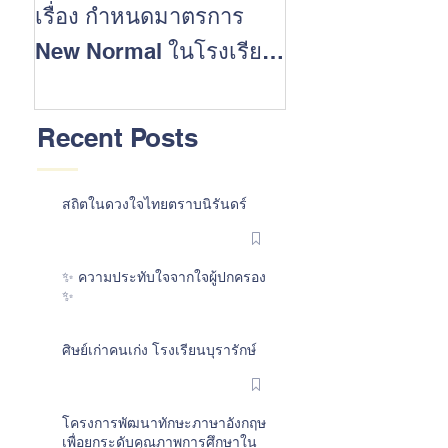
เรื่อง กำหนดมาตรการ
นักเรียนที่ประส
New Normal ในโรงเรียน
สำเร็จในการสอบ 
ต้อนรับเปิดปีการศึกษา
การศึกษา 2562
2563
Recent Posts
สถิตในดวงใจไทยตราบนิรันดร์
✨ ความประทับใจจากใจผู้ปกครอง
✨
ศิษย์เก่าคนเก่ง โรงเรียนบุรารักษ์
โครงการพัฒนาทักษะภาษาอังกฤษ
เพื่อยกระดับคุณภาพการศึกษาใน