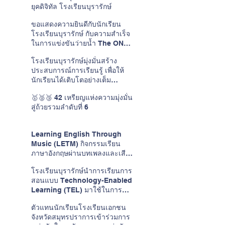
ยุคดิจิทัล โรงเรียนบุรารักษ์
ขอแสดงความยินดีกับนักเรียน
โรงเรียนบุรารักษ์ กับความสำเร็จ
ในการแข่งขันว่ายน้ำ The ONE
CUP #15
โรงเรียนบุรารักษ์มุ่งมั่นสร้าง
ประสบการณ์การเรียนรู้ เพื่อให้
นักเรียนได้เติบโตอย่างเต็ม
ศักยภาพในแบบของตนเอง
🥇🥈🥉 42 เหรียญแห่งความมุ่งมั่น
สู่ถ้วยรวมลำดับที่ 6
Learning English Through
Music (LETM) กิจกรรมเรียน
ภาษาอังกฤษผ่านบทเพลงและเสียง
ดนตรี
โรงเรียนบุรารักษ์นำการเรียนการ
สอนแบบ Technology-Enabled
Learning (TEL) มาใช้ในการ
พัฒนาการเรียนการสอนวิชาภาษา
ตัวแทนนักเรียนโรงเรียนเอกชน
อังกฤษ
จังหวัดสมุทรปราการเข้าร่วมการ