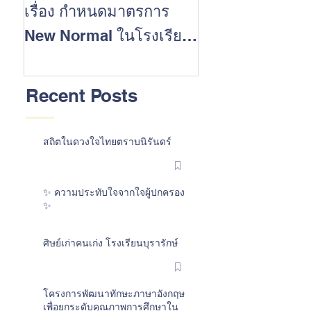
เรื่อง กำหนดมาตรการ
นักเรียนที่ประส
New Normal ในโรงเรียน
สำเร็จในการสอบ 
ต้อนรับเปิดปีการศึกษา
การศึกษา 2562
2563
Recent Posts
สถิตในดวงใจไทยตราบนิรันดร์
✨ ความประทับใจจากใจผู้ปกครอง
✨
ศิษย์เก่าคนเก่ง โรงเรียนบุรารักษ์
โครงการพัฒนาทักษะภาษาอังกฤษ
เพื่อยกระดับคุณภาพการศึกษาใน